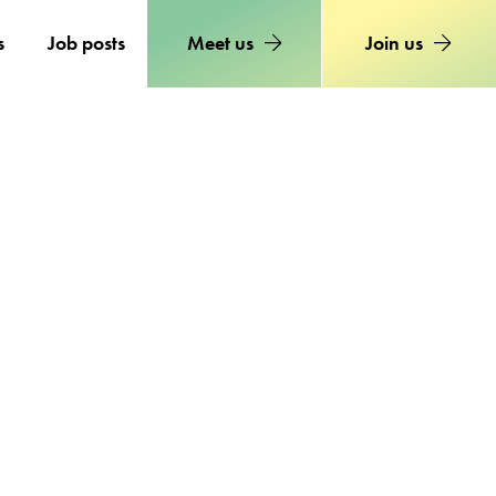
s
Job posts
Meet us
Join us