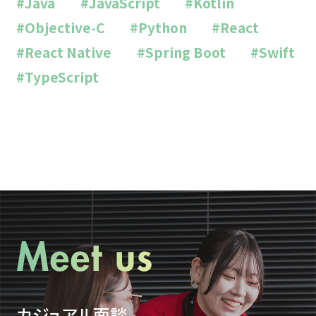
#Java
#JavaScript
#Kotlin
#Objective-C
#Python
#React
#React Native
#Spring Boot
#Swift
#TypeScript
カジュアル面談